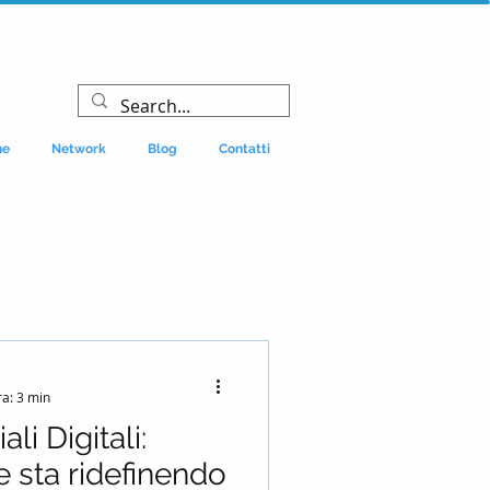
ne
Network
Blog
Contatti
ra: 3 min
i Digitali:
e sta ridefinendo