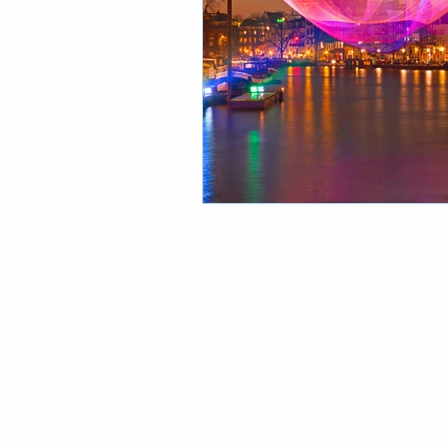
© 2018 by Ne.s.c.e. Consulting Srl
P. Iva 10386620966 - REA MI - 2527717
Privacy Policy