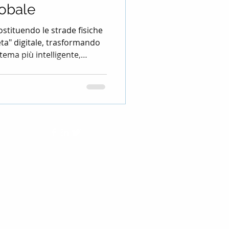
lobale
sostituendo le strade fisiche
eta" digitale, trasformando
stema più intelligente,