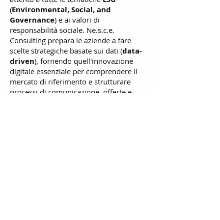
(
Environmental, Social, and
Governance
) e ai valori di
responsabilità sociale. Ne.s.c.e.
Consulting prepara le aziende a fare
scelte strategiche basate sui dati (
data-
driven
), fornendo quell'innovazione
digitale essenziale per comprendere il
mercato di riferimento e strutturare
processi di comunicazione, offerte e
marketing performanti e valoriali.
Con Ne.s.c.e. Consulting, hai la
possibilità di cogliere l'opportunità di
entrare nel mercato della Corea del Sud
nel miglior modo possibile, con la
certezza e la validità del vero Made in
Italy.