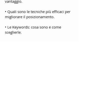
vantaggio.
• Quali sono le tecniche più efficaci per
migliorare il posizionamento.
• Le Keywords: cosa sono e come
sceglierle.
• Strumenti di analisi: come analizzare
un sito e migliorarne il ranking di
indicizzazione.
• Il social content e le regole per
realizzare il post perfetto.
• L’Intelligenza Artificiale e il suo impiego
nel content marketing.
Torna ai corsi di formazione