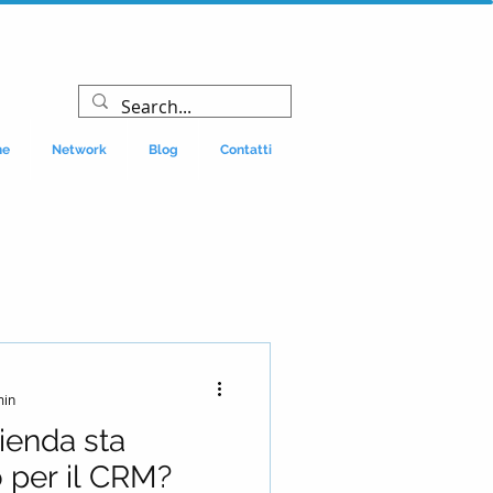
ne
Network
Blog
Contatti
min
ienda sta
 per il CRM?