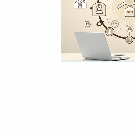
© 2018 by Ne.s.c.e. Consulting Srl
P. Iva 10386620966 - REA MI - 2527717
Privacy Policy