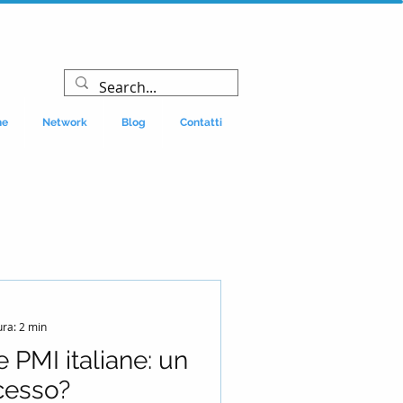
ne
Network
Blog
Contatti
ura: 2 min
le PMI italiane: un
cesso?