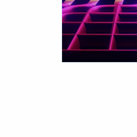
© 2018 by Ne.s.c.e. Consulting Srl
P. Iva 10386620966 - REA MI - 2527717
Privacy Policy